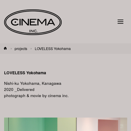
ホ
projects
LOVELESS Yokohama
ー
ム
LOVELESS Yokohama
Nishi-ku Yokohama, Kanagawa
2020 _Delivered
photograph & movie by cinema inc.