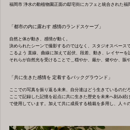
福岡市 浄水の動植物園正面の邸宅街にカフェと統合された福
「都市の内に露わす 感情のランドスケープ」
自然と体が動き、感情が動く。
決められたシーンで撮影するのではなく、スタジオスペース
こるよう 直線、曲線に加えて起伏、段差、動き、レイヤーを
それらが自然光を受けることで＿穏やか、厳か、健やか、賑
「共に生きた感情を 定着するバックグラウンド」
ここでの写真を振り返る未来、自分達はどう生きているのだ
ここで記録した記憶を起点に共に生きた歴史を未来へ刻み続け
で使用しています。加えて共に成長する植栽を多用し、人々