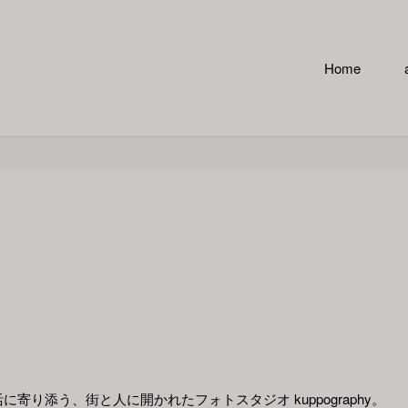
コ
Home
ン
テ
ン
ツ
へ
ス
キ
り添う、街と人に開かれたフォトスタジオ kuppography。
ッ