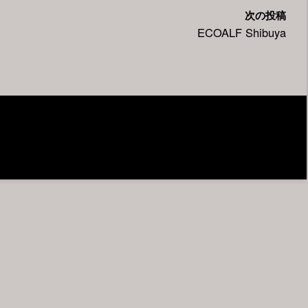
次の投稿
ECOALF Shibuya
Powered by
Anima
&
WordPress.