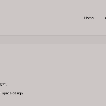
コ
Home
ン
テ
ン
ツ
へ
ス
します。
キ
l space design.
ッ